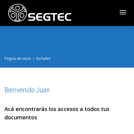
Cambi
naveg
Página de inicio
Serhafen
Bienvenido Juan
Acá encontrarás los accesos a todos tus
documentos