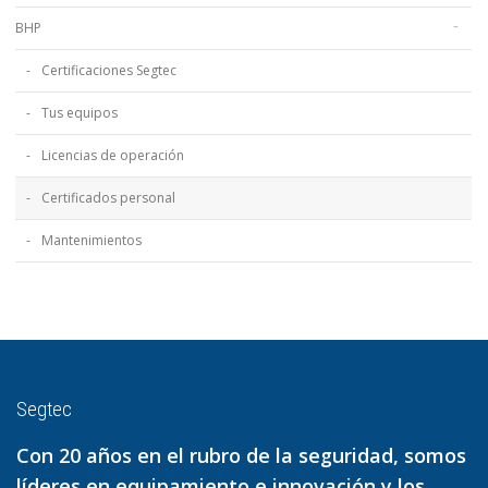
BHP
Certificaciones Segtec
Tus equipos
Licencias de operación
Certificados personal
Mantenimientos
Segtec
Con 20 años en el rubro de la seguridad, somos
líderes en equipamiento e innovación y los