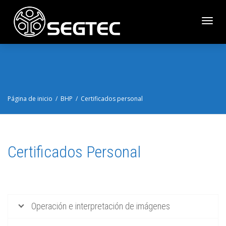
Cambi
naveg
Página de inicio
BHP
Certificados personal
Certificados Personal
Operación e interpretación de imágenes